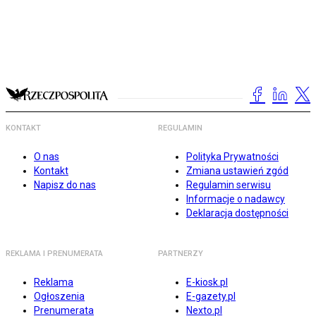
KONTAKT
REGULAMIN
O nas
Polityka Prywatności
Kontakt
Zmiana ustawień zgód
Napisz do nas
Regulamin serwisu
Informacje o nadawcy
Deklaracja dostępności
REKLAMA I PRENUMERATA
PARTNERZY
Reklama
E-kiosk.pl
Ogłoszenia
E-gazety.pl
Prenumerata
Nexto.pl