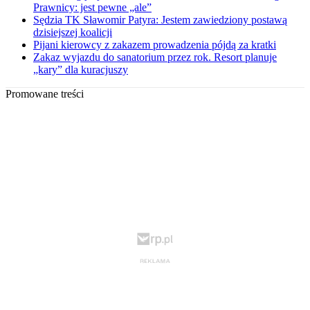
Prawnicy: jest pewne „ale”
Sędzia TK Sławomir Patyra: Jestem zawiedziony postawą
dzisiejszej koalicji
Pijani kierowcy z zakazem prowadzenia pójdą za kratki
Zakaz wyjazdu do sanatorium przez rok. Resort planuje
„kary” dla kuracjuszy
Promowane treści