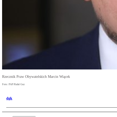
Rzecznik Praw Obywatelskich Marcin Wiącek
Foto: PAP/Rafał Guz
dgk