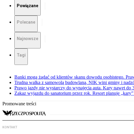
Powiązane
Polecane
Najnowsze
Tagi
Banki mogą żądać od klientów skanu dowodu osobistego. Praw
Trudna walka z samowolą budowlaną. NIK wini gminy i nadzór
Prawo jazdy nie wystarczy do wynajęcia auta. Kary nawet do 30
Zakaz wyjazdu do sanatorium przez rok. Resort planuje „kary”
Promowane treści
KONTAKT