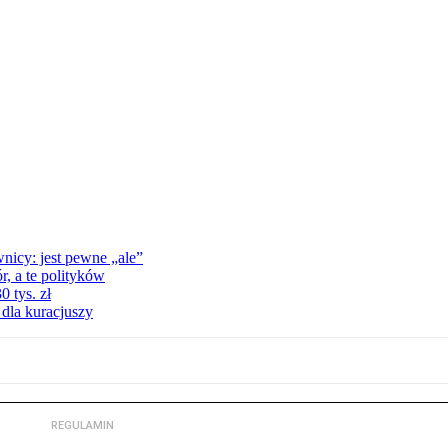
nicy: jest pewne „ale”
, a te polityków
 tys. zł
 dla kuracjuszy
REGULAMIN