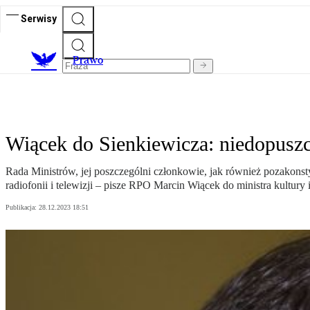
Serwisy
Prawo
Wiącek do Sienkiewicza: niedopus
Rada Ministrów, jej poszczególni członkowie, jak również pozakon
radiofonii i telewizji – pisze RPO Marcin Wiącek do ministra kultur
Publikacja:
28.12.2023 18:51