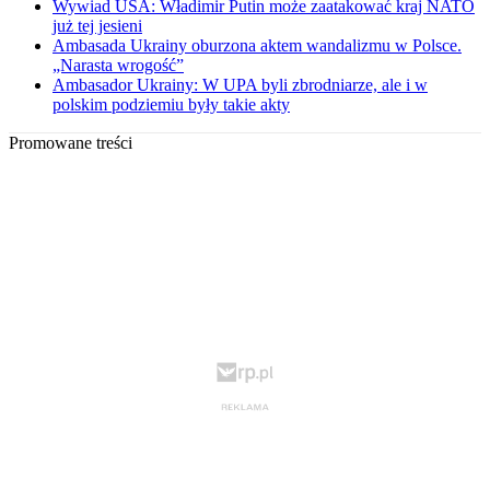
Wywiad USA: Władimir Putin może zaatakować kraj NATO
już tej jesieni
Ambasada Ukrainy oburzona aktem wandalizmu w Polsce.
„Narasta wrogość”
Ambasador Ukrainy: W UPA byli zbrodniarze, ale i w
polskim podziemiu były takie akty
Promowane treści