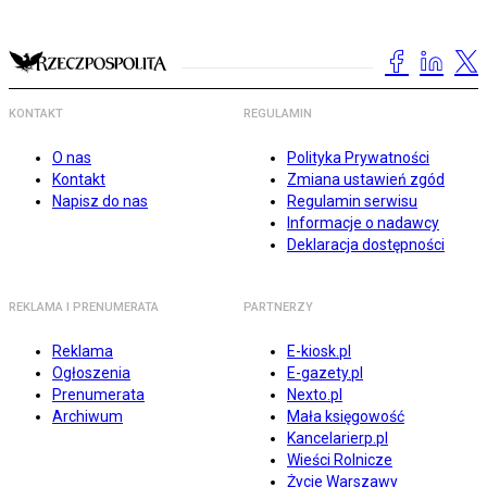
KONTAKT
REGULAMIN
O nas
Polityka Prywatności
Kontakt
Zmiana ustawień zgód
Napisz do nas
Regulamin serwisu
Informacje o nadawcy
Deklaracja dostępności
REKLAMA I PRENUMERATA
PARTNERZY
Reklama
E-kiosk.pl
Ogłoszenia
E-gazety.pl
Prenumerata
Nexto.pl
Archiwum
Mała księgowość
Kancelarierp.pl
Wieści Rolnicze
Życie Warszawy