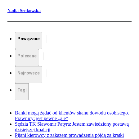
Nadia Senkowska
Powiązane
Polecane
Najnowsze
Tagi
Banki mogą żądać od klientów skanu dowodu osobistego.
Prawnicy: jest pewne „ale”
Sędzia TK Sławomir Patyra: Jestem zawiedziony postawą
dzisiejszej koalicji
Pijani kierowcy z zakazem prowadzenia pójdą za kratki