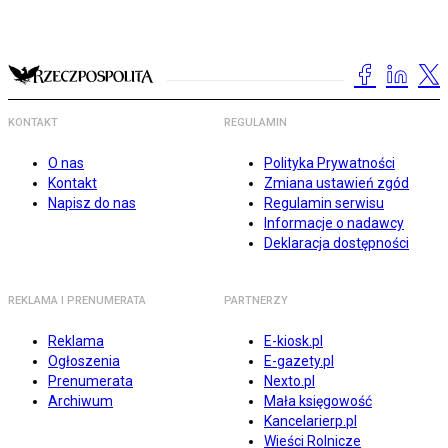
KONTAKT
REGULAMIN
O nas
Polityka Prywatności
Kontakt
Zmiana ustawień zgód
Napisz do nas
Regulamin serwisu
Informacje o nadawcy
Deklaracja dostępności
REKLAMA I PRENUMERATA
PARTNERZY
Reklama
E-kiosk.pl
Ogłoszenia
E-gazety.pl
Prenumerata
Nexto.pl
Archiwum
Mała księgowość
Kancelarierp.pl
Wieści Rolnicze