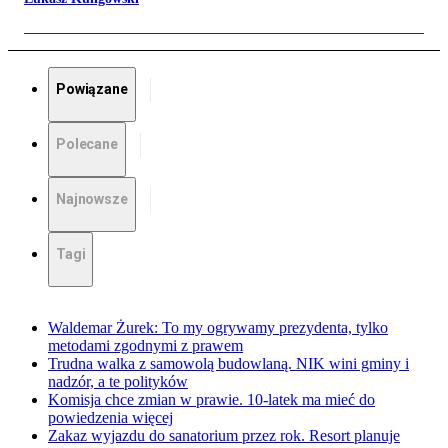
Powiązane
Polecane
Najnowsze
Tagi
Waldemar Żurek: To my ogrywamy prezydenta, tylko
metodami zgodnymi z prawem
Trudna walka z samowolą budowlaną. NIK wini gminy i
nadzór, a te polityków
Komisja chce zmian w prawie. 10-latek ma mieć do
powiedzenia więcej
Zakaz wyjazdu do sanatorium przez rok. Resort planuje