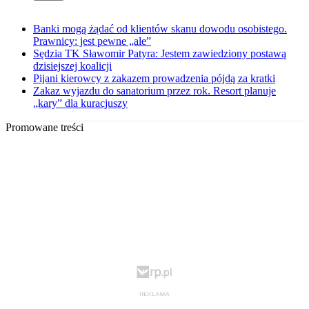
Banki mogą żądać od klientów skanu dowodu osobistego.
Prawnicy: jest pewne „ale”
Sędzia TK Sławomir Patyra: Jestem zawiedziony postawą
dzisiejszej koalicji
Pijani kierowcy z zakazem prowadzenia pójdą za kratki
Zakaz wyjazdu do sanatorium przez rok. Resort planuje
„kary” dla kuracjuszy
Promowane treści