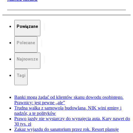
Powiązane
Polecane
Najnowsze
Tagi
Banki mogą żądać od klientów skanu dowodu osobistego.
Prawnicy: jest pewne „ale”
Trudna walka z samowolą budowlaną. NIK wini gminy i
nadzór, a te polityków
Prawo jazdy nie wystarczy do wynajęcia auta. Kary nawet do
30 tys. zł
Zakaz wyjazdu do sanatorium przez rok. Resort planuje