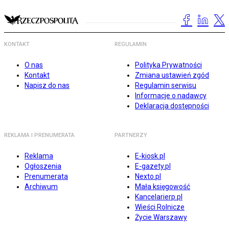
KONTAKT
REGULAMIN
O nas
Polityka Prywatności
Kontakt
Zmiana ustawień zgód
Napisz do nas
Regulamin serwisu
Informacje o nadawcy
Deklaracja dostępności
REKLAMA I PRENUMERATA
PARTNERZY
Reklama
E-kiosk.pl
Ogłoszenia
E-gazety.pl
Prenumerata
Nexto.pl
Archiwum
Mała księgowość
Kancelarierp.pl
Wieści Rolnicze
Życie Warszawy