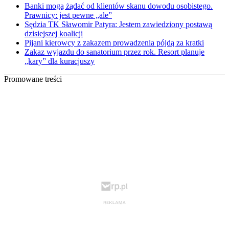
Banki mogą żądać od klientów skanu dowodu osobistego.
Prawnicy: jest pewne „ale”
Sędzia TK Sławomir Patyra: Jestem zawiedziony postawą
dzisiejszej koalicji
Pijani kierowcy z zakazem prowadzenia pójdą za kratki
Zakaz wyjazdu do sanatorium przez rok. Resort planuje
„kary” dla kuracjuszy
Promowane treści