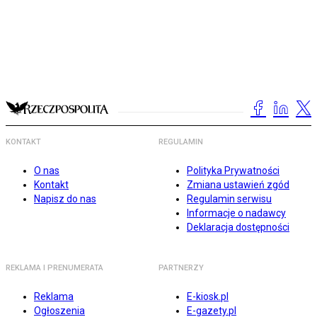
KONTAKT
REGULAMIN
O nas
Polityka Prywatności
Kontakt
Zmiana ustawień zgód
Napisz do nas
Regulamin serwisu
Informacje o nadawcy
Deklaracja dostępności
REKLAMA I PRENUMERATA
PARTNERZY
Reklama
E-kiosk.pl
Ogłoszenia
E-gazety.pl