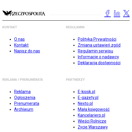
KONTAKT
REGULAMIN
O nas
Polityka Prywatności
Kontakt
Zmiana ustawień zgód
Napisz do nas
Regulamin serwisu
Informacje o nadawcy
Deklaracja dostępności
REKLAMA I PRENUMERATA
PARTNERZY
Reklama
E-kiosk.pl
Ogłoszenia
E-gazety.pl
Prenumerata
Nexto.pl
Archiwum
Mała księgowość
Kancelarierp.pl
Wieści Rolnicze
Życie Warszawy