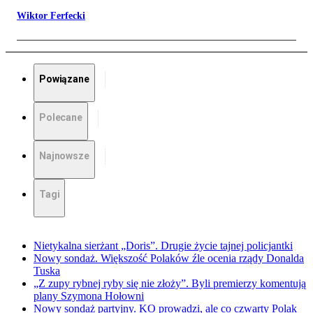
Wiktor Ferfecki
Powiązane
Polecane
Najnowsze
Tagi
Nietykalna sierżant „Doris”. Drugie życie tajnej policjantki
Nowy sondaż. Większość Polaków źle ocenia rządy Donalda
Tuska
„Z zupy rybnej ryby się nie złoży”. Byli premierzy komentują
plany Szymona Hołowni
Nowy sondaż partyjny. KO prowadzi, ale co czwarty Polak