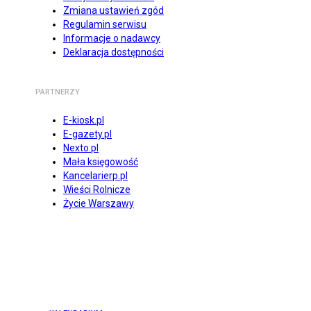
Zmiana ustawień zgód
Regulamin serwisu
Informacje o nadawcy
Deklaracja dostępności
PARTNERZY
E-kiosk.pl
E-gazety.pl
Nexto.pl
Mała księgowość
Kancelarierp.pl
Wieści Rolnicze
Życie Warszawy