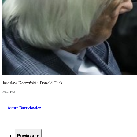
Jarosław Kaczyński i Donald Tusk
Foto: PAP
Artur Bartkiewicz
Powiązane