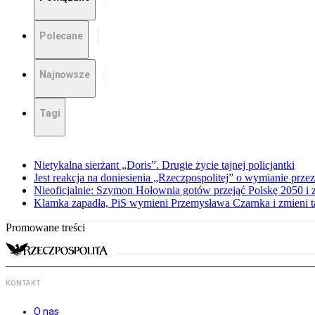
Polecane
Najnowsze
Tagi
Nietykalna sierżant „Doris”. Drugie życie tajnej policjantki
Jest reakcja na doniesienia „Rzeczpospolitej” o wymianie prz
Nieoficjalnie: Szymon Hołownia gotów przejąć Polskę 2050 i 
Klamka zapadła, PiS wymieni Przemysława Czarnka i zmieni tak
Promowane treści
KONTAKT
O nas