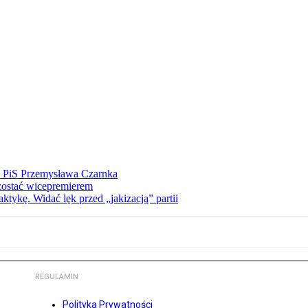
ez PiS Przemysława Czarnka
zostać wicepremierem
tykę. Widać lęk przed „jakizacją” partii
REGULAMIN
Polityka Prywatności