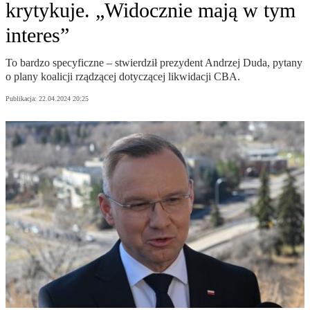
krytykuje. „Widocznie mają w tym
interes”
To bardzo specyficzne – stwierdził prezydent Andrzej Duda, pytany
o plany koalicji rządzącej dotyczącej likwidacji CBA.
Publikacja:
22.04.2024 20:25