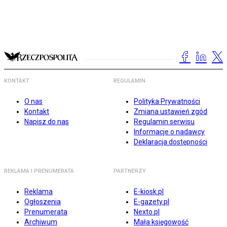
KONTAKT
REGULAMIN
O nas
Polityka Prywatności
Kontakt
Zmiana ustawień zgód
Napisz do nas
Regulamin serwisu
Informacje o nadawcy
Deklaracja dostępności
REKLAMA I PRENUMERATA
PARTNERZY
Reklama
E-kiosk.pl
Ogłoszenia
E-gazety.pl
Prenumerata
Nexto.pl
Archiwum
Mała księgowość