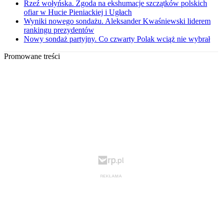
Rzeź wołyńska. Zgoda na ekshumacje szczątków polskich
ofiar w Hucie Pieniackiej i Ugłach
Wyniki nowego sondażu. Aleksander Kwaśniewski liderem
rankingu prezydentów
Nowy sondaż partyjny. Co czwarty Polak wciąż nie wybrał
Promowane treści