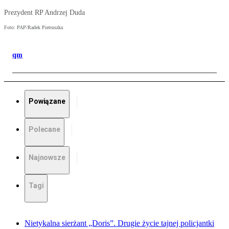
Prezydent RP Andrzej Duda
Foto: PAP/Radek Pietruszka
qm
Powiązane
Polecane
Najnowsze
Tagi
Nietykalna sierżant „Doris”. Drugie życie tajnej policjantki