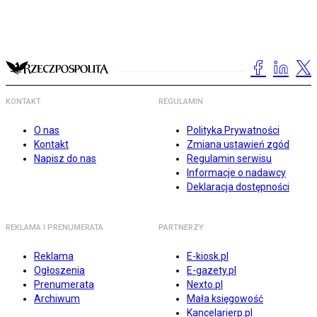
KONTAKT
REGULAMIN
O nas
Polityka Prywatności
Kontakt
Zmiana ustawień zgód
Napisz do nas
Regulamin serwisu
Informacje o nadawcy
Deklaracja dostępności
REKLAMA I PRENUMERATA
PARTNERZY
Reklama
E-kiosk.pl
Ogłoszenia
E-gazety.pl
Prenumerata
Nexto.pl
Archiwum
Mała księgowość
Kancelarierp.pl