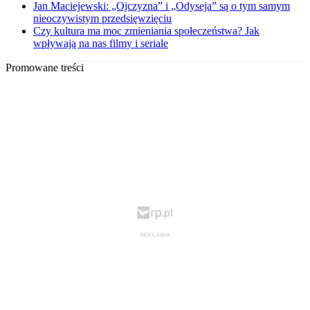
Jan Maciejewski: „Ojczyzna” i „Odyseja” są o tym samym
nieoczywistym przedsięwzięciu
Czy kultura ma moc zmieniania społeczeństwa? Jak
wpływają na nas filmy i seriale
Promowane treści