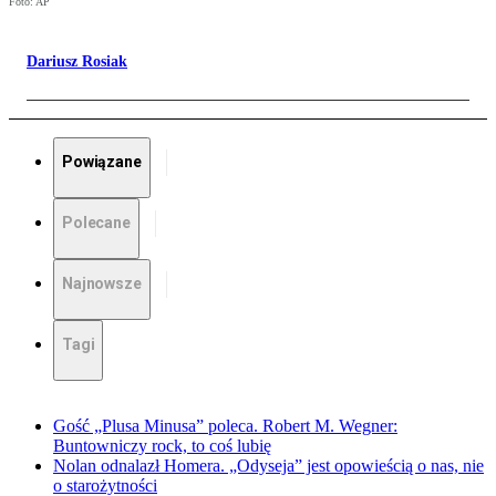
Foto: AP
Dariusz Rosiak
Powiązane
Polecane
Najnowsze
Tagi
Gość „Plusa Minusa” poleca. Robert M. Wegner:
Buntowniczy rock, to coś lubię
Nolan odnalazł Homera. „Odyseja” jest opowieścią o nas, nie
o starożytności