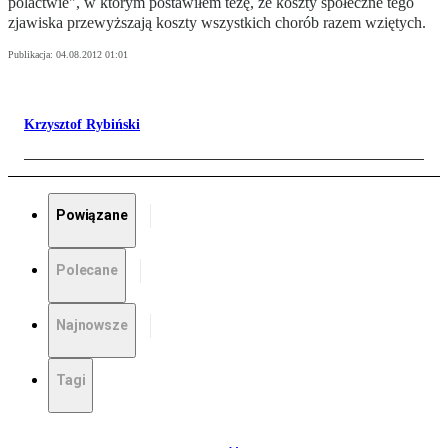
polactwie", w którym postawiłem tezę, że koszty społeczne tego
zjawiska przewyższają koszty wszystkich chorób razem wziętych.
Publikacja:
04.08.2012 01:01
Krzysztof Rybiński
Powiązane
Polecane
Najnowsze
Tagi