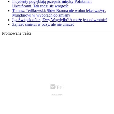
Incydenty pogłębiają przepaść między Polakami i
Ukraińcami. Tak rodzi się wrogość
Tomasz Terlikowski: Słów Brauna nie wolno lekceważyć.
Mundurowi w wyborach do zmiany
Iga Świątek ofiarą Ewy Woydyłło? A może jest odwrotnie?
Zajrzeć śmierci w oczy, ale nie umrzeć
Promowane treści