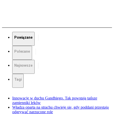
Powiązane
Polecane
Najnowsze
Tagi
Innowacje w duchu Gandhiego. Tak powstają tańsze
zamienniki leków
Władza oparta na strachu chwieje się, gdy poddani przestają
odgrywać narzucone role