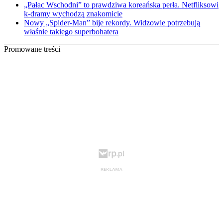
„Pałac Wschodni” to prawdziwa koreańska perła. Netfliksowi
k-dramy wychodzą znakomicie
Nowy „Spider-Man” bije rekordy. Widzowie potrzebują
właśnie takiego superbohatera
Promowane treści