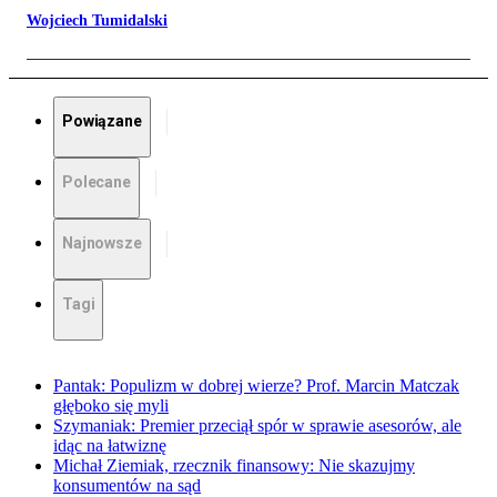
Wojciech Tumidalski
Powiązane
Polecane
Najnowsze
Tagi
Pantak: Populizm w dobrej wierze? Prof. Marcin Matczak
głęboko się myli
Szymaniak: Premier przeciął spór w sprawie asesorów, ale
idąc na łatwiznę
Michał Ziemiak, rzecznik finansowy: Nie skazujmy
konsumentów na sąd