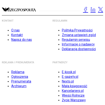
KONTAKT
REGULAMIN
O nas
Polityka Prywatności
Kontakt
Zmiana ustawień zgód
Napisz do nas
Regulamin serwisu
Informacje o nadawcy
Deklaracja dostępności
REKLAMA I PRENUMERATA
PARTNERZY
Reklama
E-kiosk.pl
Ogłoszenia
E-gazety.pl
Prenumerata
Nexto.pl
Archiwum
Mała księgowość
Kancelarierp.pl
Wieści Rolnicze
Życie Warszawy