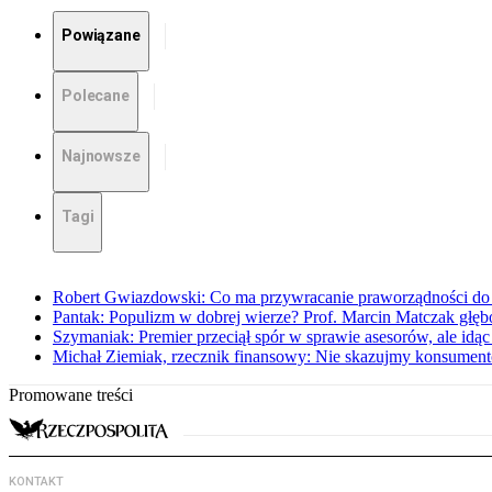
Powiązane
Polecane
Najnowsze
Tagi
Robert Gwiazdowski: Co ma przywracanie praworządności do 
Pantak: Populizm w dobrej wierze? Prof. Marcin Matczak głęb
Szymaniak: Premier przeciął spór w sprawie asesorów, ale idąc
Michał Ziemiak, rzecznik finansowy: Nie skazujmy konsumen
Promowane treści
KONTAKT