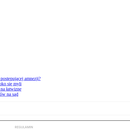
postępującej amnezji?
oko się myli
 na łatwiznę
tów na sąd
REGULAMIN