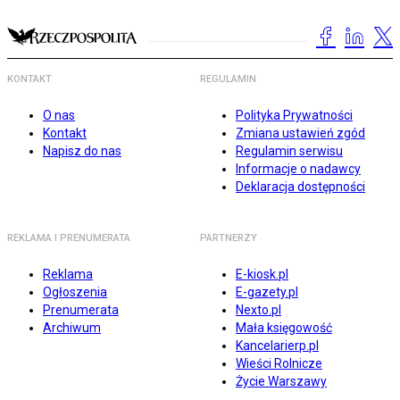
KONTAKT
REGULAMIN
O nas
Polityka Prywatności
Kontakt
Zmiana ustawień zgód
Napisz do nas
Regulamin serwisu
Informacje o nadawcy
Deklaracja dostępności
REKLAMA I PRENUMERATA
PARTNERZY
Reklama
E-kiosk.pl
Ogłoszenia
E-gazety.pl
Prenumerata
Nexto.pl
Archiwum
Mała księgowość
Kancelarierp.pl
Wieści Rolnicze
Życie Warszawy