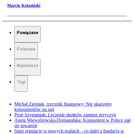
Marcin Kolasiński
Powiązane
Polecane
Najnowsze
Tagi
Michał Ziemiak, rzecznik finansowy: Nie skazujmy
konsumentów na sąd
Piotr Szymaniak: Leczenie skutków zamiast przyczyn
Aneta Wiewiórowska-Domagalska: Konsument w Polsce stał
się towarem
Stare regulacje w nowych realiach – co dalej z fundacją w