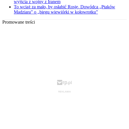
wyjścia z wojny z Iranem
To wciąż za mało, by osłabić Rosję. Dowódca „Ptaków
Madziara” o „biegu wiewiórki w kołowrotku”
Promowane treści