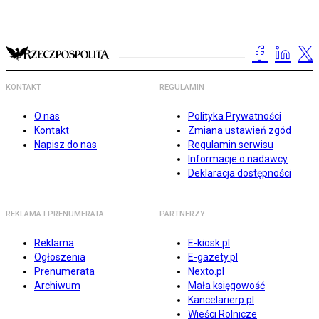
KONTAKT
REGULAMIN
O nas
Polityka Prywatności
Kontakt
Zmiana ustawień zgód
Napisz do nas
Regulamin serwisu
Informacje o nadawcy
Deklaracja dostępności
REKLAMA I PRENUMERATA
PARTNERZY
Reklama
E-kiosk.pl
Ogłoszenia
E-gazety.pl
Prenumerata
Nexto.pl
Archiwum
Mała księgowość
Kancelarierp.pl
Wieści Rolnicze