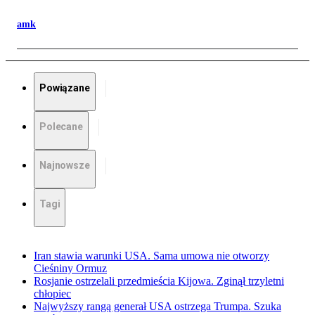
amk
Powiązane
Polecane
Najnowsze
Tagi
Iran stawia warunki USA. Sama umowa nie otworzy
Cieśniny Ormuz
Rosjanie ostrzelali przedmieścia Kijowa. Zginął trzyletni
chłopiec
Najwyższy rangą generał USA ostrzega Trumpa. Szuka