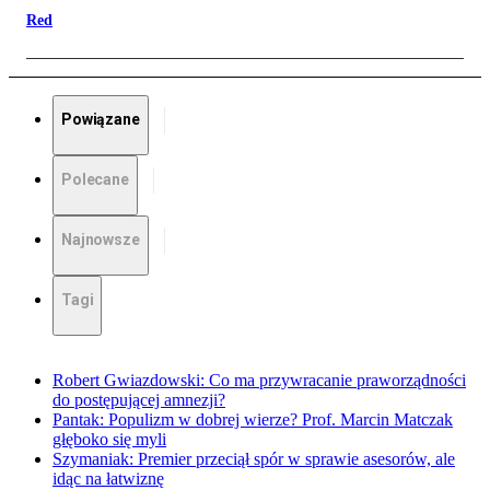
Red
Powiązane
Polecane
Najnowsze
Tagi
Robert Gwiazdowski: Co ma przywracanie praworządności
do postępującej amnezji?
Pantak: Populizm w dobrej wierze? Prof. Marcin Matczak
głęboko się myli
Szymaniak: Premier przeciął spór w sprawie asesorów, ale
idąc na łatwiznę