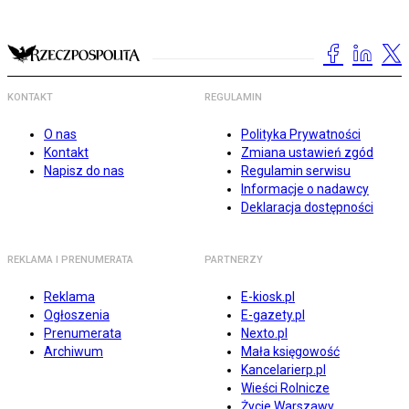
KONTAKT
REGULAMIN
O nas
Polityka Prywatności
Kontakt
Zmiana ustawień zgód
Napisz do nas
Regulamin serwisu
Informacje o nadawcy
Deklaracja dostępności
REKLAMA I PRENUMERATA
PARTNERZY
Reklama
E-kiosk.pl
Ogłoszenia
E-gazety.pl
Prenumerata
Nexto.pl
Archiwum
Mała księgowość
Kancelarierp.pl
Wieści Rolnicze
Życie Warszawy