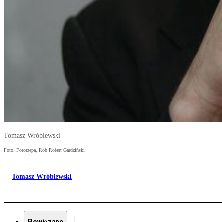
Tomasz Wróblewski
Foto: Fotorzepa, Rob Robert Gardziński
Tomasz Wróblewski
Powiązane