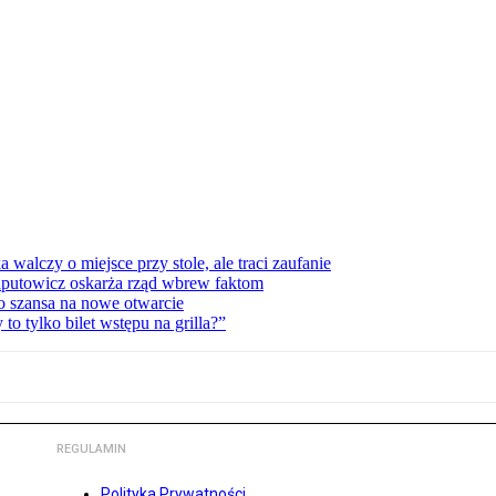
lczy o miejsce przy stole, ale traci zaufanie
zaputowicz oskarża rząd wbrew faktom
o szansa na nowe otwarcie
 tylko bilet wstępu na grilla?”
REGULAMIN
Polityka Prywatności