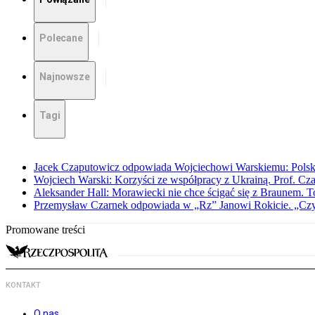
Polecane
Najnowsze
Tagi
Jacek Czaputowicz odpowiada Wojciechowi Warskiemu: Polska wa
Wojciech Warski: Korzyści ze współpracy z Ukrainą. Prof. C
Aleksander Hall: Morawiecki nie chce ścigać się z Braunem. T
Przemysław Czarnek odpowiada w „Rz” Janowi Rokicie. „Czy to
Promowane treści
KONTAKT
O nas