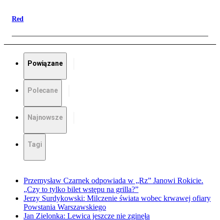
Red
Powiązane
Polecane
Najnowsze
Tagi
Przemysław Czarnek odpowiada w „Rz” Janowi Rokicie.
„Czy to tylko bilet wstępu na grilla?”
Jerzy Surdykowski: Milczenie świata wobec krwawej ofiary
Powstania Warszawskiego
Jan Zielonka: Lewica jeszcze nie zginęła