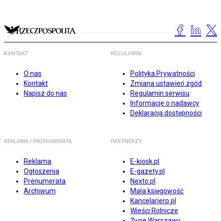
KONTAKT
REGULAMIN
O nas
Polityka Prywatności
Kontakt
Zmiana ustawień zgód
Napisz do nas
Regulamin serwisu
Informacje o nadawcy
Deklaracja dostępności
REKLAMA I PRENUMERATA
PARTNERZY
Reklama
E-kiosk.pl
Ogłoszenia
E-gazety.pl
Prenumerata
Nexto.pl
Archiwum
Mała księgowość
Kancelarierp.pl
Wieści Rolnicze
Życie Warszawy