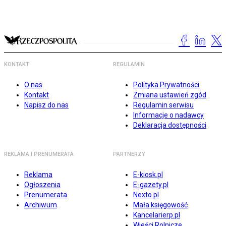
KONTAKT
REGULAMIN
O nas
Polityka Prywatności
Kontakt
Zmiana ustawień zgód
Napisz do nas
Regulamin serwisu
Informacje o nadawcy
Deklaracja dostępności
REKLAMA I PRENUMERATA
PARTNERZY
Reklama
E-kiosk.pl
Ogłoszenia
E-gazety.pl
Prenumerata
Nexto.pl
Archiwum
Mała księgowość
Kancelarierp.pl
Wieści Rolnicze