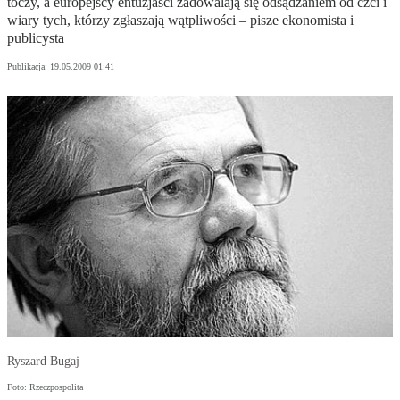
toczy, a europejscy entuzjaści zadowalają się odsądzaniem od czci i
wiary tych, którzy zgłaszają wątpliwości – pisze ekonomista i
publicysta
Publikacja:
19.05.2009 01:41
Ryszard Bugaj
Foto: Rzeczpospolita