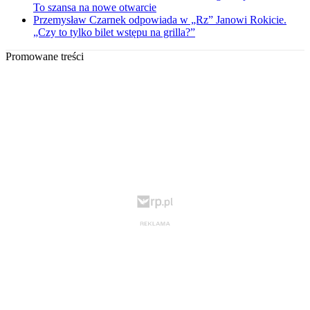
To szansa na nowe otwarcie
Przemysław Czarnek odpowiada w „Rz” Janowi Rokicie.
„Czy to tylko bilet wstępu na grilla?”
Promowane treści