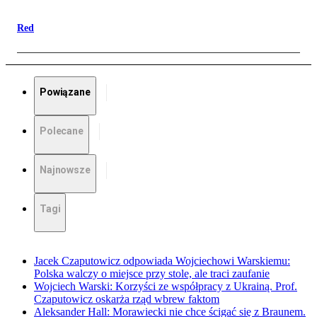
Red
Powiązane
Polecane
Najnowsze
Tagi
Jacek Czaputowicz odpowiada Wojciechowi Warskiemu:
Polska walczy o miejsce przy stole, ale traci zaufanie
Wojciech Warski: Korzyści ze współpracy z Ukrainą. Prof.
Czaputowicz oskarża rząd wbrew faktom
Aleksander Hall: Morawiecki nie chce ścigać się z Braunem.