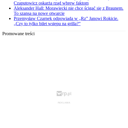
Czaputowicz oskarża rząd wbrew faktom
Aleksander Hall: Morawiecki nie chce ścigać się z Braunem.
To szansa na nowe otwarcie
Przemysław Czarnek odpowiada w „Rz” Janowi Rokicie.
„Czy to tylko bilet wstępu na grilla?”
Promowane treści