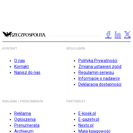
KONTAKT
REGULAMIN
O nas
Polityka Prywatności
Kontakt
Zmiana ustawień zgód
Napisz do nas
Regulamin serwisu
Informacje o nadawcy
Deklaracja dostępności
REKLAMA I PRENUMERATA
PARTNERZY
Reklama
E-kiosk.pl
Ogłoszenia
E-gazety.pl
Prenumerata
Nexto.pl
Archiwum
Mała księgowość