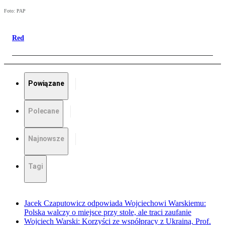
Foto: PAP
Red
Powiązane
Polecane
Najnowsze
Tagi
Jacek Czaputowicz odpowiada Wojciechowi Warskiemu:
Polska walczy o miejsce przy stole, ale traci zaufanie
Wojciech Warski: Korzyści ze współpracy z Ukrainą. Prof.