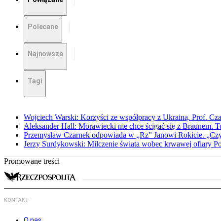
Polecane
Najnowsze
Tagi
Wojciech Warski: Korzyści ze współpracy z Ukrainą. Prof. C
Aleksander Hall: Morawiecki nie chce ścigać się z Braunem. T
Przemysław Czarnek odpowiada w „Rz” Janowi Rokicie. „Czy to
Jerzy Surdykowski: Milczenie świata wobec krwawej ofiary 
Promowane treści
KONTAKT
O nas