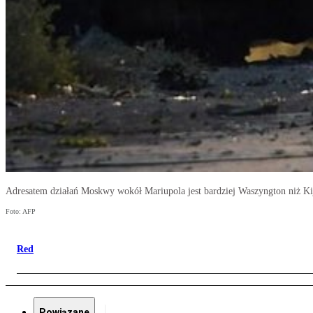
Adresatem działań Moskwy wokół Mariupola jest bardziej Waszyngton niż K
Foto: AFP
Red
Powiązane