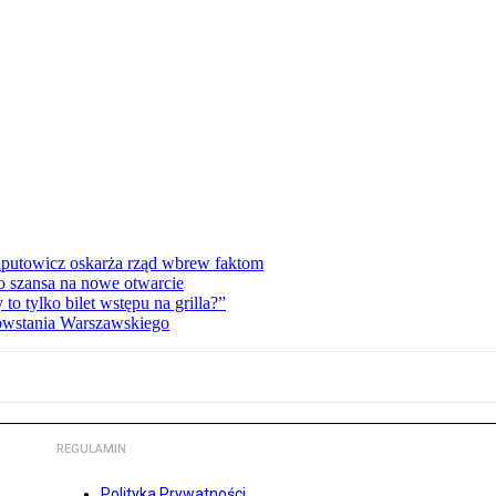
zaputowicz oskarża rząd wbrew faktom
o szansa na nowe otwarcie
 tylko bilet wstępu na grilla?”
Powstania Warszawskiego
REGULAMIN
Polityka Prywatności