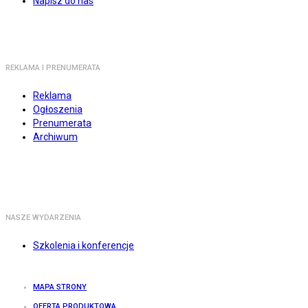
Napisz do nas
REKLAMA I PRENUMERATA
Reklama
Ogłoszenia
Prenumerata
Archiwum
NASZE WYDARZENIA
Szkolenia i konferencje
MAPA STRONY
OFERTA PRODUKTOWA