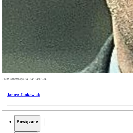
Foto: Rzeczpospolita, Raf Rafał Guz
Janusz Jankowiak
Powiązane