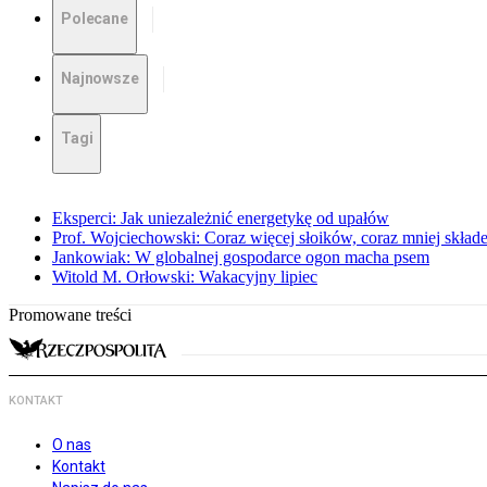
Polecane
Najnowsze
Tagi
Eksperci: Jak uniezależnić energetykę od upałów
Prof. Wojciechowski: Coraz więcej słoików, coraz mniej skład
Jankowiak: W globalnej gospodarce ogon macha psem
Witold M. Orłowski: Wakacyjny lipiec
Promowane treści
KONTAKT
O nas
Kontakt