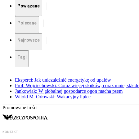
Powiązane
Polecane
Najnowsze
Tagi
Eksperci: Jak uniezależnić energetykę od upałów
Prof. Wojciechowski: Coraz więcej słoików, coraz mniej skład
Jankowiak: W globalnej gospodarce ogon macha psem
Witold M. Orłowski: Wakacyjny lipiec
Promowane treści
KONTAKT