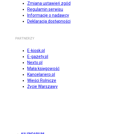
Zmiana ustawień zgód
Regulamin serwisu
Informacje o nadawcy
Deklaracja dostępności
PARTNERZY
E-kiosk.pl
E-gazety.pl
Nexto.pl
Mała księgowość
Kancelarierp.pl
Wieści Rolnicze
Życie Warszawy
KALENDARIUM