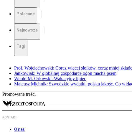
Polecane
Najnowsze
Tagi
Prof. Wojciechowski: Coraz więcej słoików, coraz mniej skład
Jankowiak: W globalnej gospodarce ogon macha psem
Witold M. Orłowski: Wakacyjny lipiec
Mateusz Michnik: Szwedzkie wydatki, polska jakość. Co wid
Promowane treści
KONTAKT
O nas