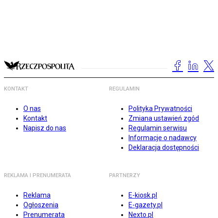
KONTAKT
REGULAMIN
O nas
Polityka Prywatności
Kontakt
Zmiana ustawień zgód
Napisz do nas
Regulamin serwisu
Informacje o nadawcy
Deklaracja dostępności
REKLAMA I PRENUMERATA
PARTNERZY
Reklama
E-kiosk.pl
Ogłoszenia
E-gazety.pl
Prenumerata
Nexto.pl