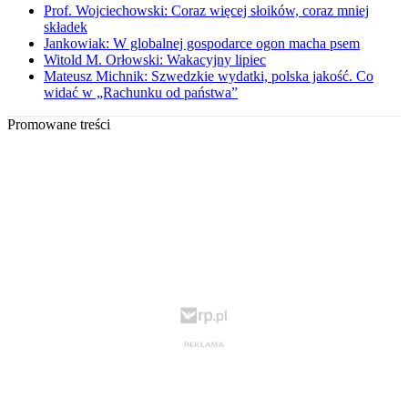
Prof. Wojciechowski: Coraz więcej słoików, coraz mniej
składek
Jankowiak: W globalnej gospodarce ogon macha psem
Witold M. Orłowski: Wakacyjny lipiec
Mateusz Michnik: Szwedzkie wydatki, polska jakość. Co
widać w „Rachunku od państwa”
Promowane treści