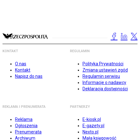
KONTAKT
REGULAMIN
O nas
Polityka Prywatności
Kontakt
Zmiana ustawień zgód
Napisz do nas
Regulamin serwisu
Informacje o nadawcy
Deklaracja dostępności
REKLAMA I PRENUMERATA
PARTNERZY
Reklama
E-kiosk.pl
Ogłoszenia
E-gazety.pl
Prenumerata
Nexto.pl
Archiwum
Mała księgowość