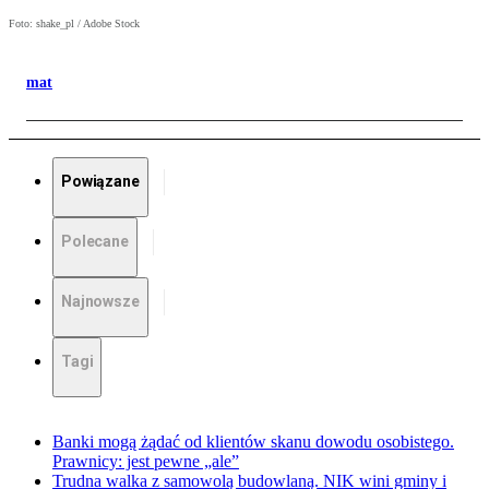
Foto: shake_pl / Adobe Stock
mat
Powiązane
Polecane
Najnowsze
Tagi
Banki mogą żądać od klientów skanu dowodu osobistego.
Prawnicy: jest pewne „ale”
Trudna walka z samowolą budowlaną. NIK wini gminy i