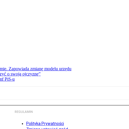
jmie. Zapowiada zmianę modelu urzędu
zyć o swoją ojczyznę”
mf PiS-u
REGULAMIN
Polityka Prywatności