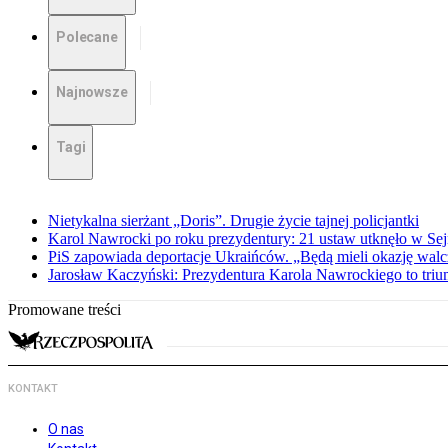
Polecane
Najnowsze
Tagi
Nietykalna sierżant „Doris”. Drugie życie tajnej policjantki
Karol Nawrocki po roku prezydentury: 21 ustaw utknęło w Se
PiS zapowiada deportacje Ukraińców. „Będą mieli okazję walc
Jarosław Kaczyński: Prezydentura Karola Nawrockiego to triu
Promowane treści
KONTAKT
O nas