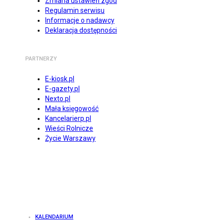
Zmiana ustawień zgód
Regulamin serwisu
Informacje o nadawcy
Deklaracja dostępności
PARTNERZY
E-kiosk.pl
E-gazety.pl
Nexto.pl
Mała księgowość
Kancelarierp.pl
Wieści Rolnicze
Życie Warszawy
KALENDARIUM