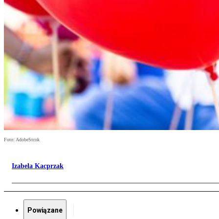
Foto: AdobeStcok
Izabela Kacprzak
Powiązane