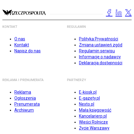
KONTAKT
REGULAMIN
O nas
Polityka Prywatności
Kontakt
Zmiana ustawień zgód
Napisz do nas
Regulamin serwisu
Informacje o nadawcy
Deklaracja dostępności
REKLAMA I PRENUMERATA
PARTNERZY
Reklama
E-kiosk.pl
Ogłoszenia
E-gazety.pl
Prenumerata
Nexto.pl
Archiwum
Mała księgowość
Kancelarierp.pl
Wieści Rolnicze
Życie Warszawy