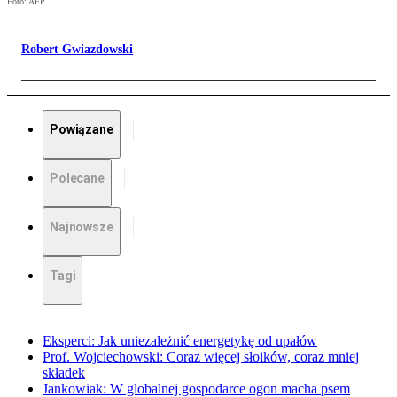
Foto: AFP
Robert Gwiazdowski
Powiązane
Polecane
Najnowsze
Tagi
Eksperci: Jak uniezależnić energetykę od upałów
Prof. Wojciechowski: Coraz więcej słoików, coraz mniej
składek
Jankowiak: W globalnej gospodarce ogon macha psem