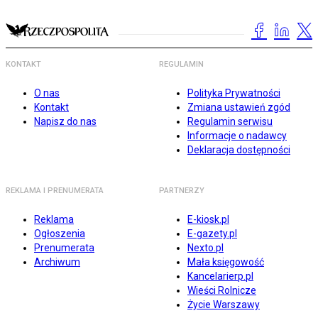
KONTAKT
REGULAMIN
O nas
Polityka Prywatności
Kontakt
Zmiana ustawień zgód
Napisz do nas
Regulamin serwisu
Informacje o nadawcy
Deklaracja dostępności
REKLAMA I PRENUMERATA
PARTNERZY
Reklama
E-kiosk.pl
Ogłoszenia
E-gazety.pl
Prenumerata
Nexto.pl
Archiwum
Mała księgowość
Kancelarierp.pl
Wieści Rolnicze
Życie Warszawy