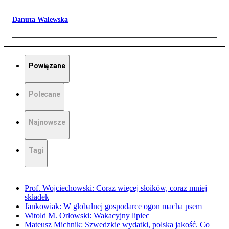
Danuta Walewska
Powiązane
Polecane
Najnowsze
Tagi
Prof. Wojciechowski: Coraz więcej słoików, coraz mniej
składek
Jankowiak: W globalnej gospodarce ogon macha psem
Witold M. Orłowski: Wakacyjny lipiec
Mateusz Michnik: Szwedzkie wydatki, polska jakość. Co