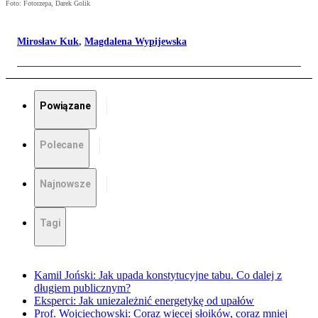
Foto: Fotorzepa, Darek Golik
Mirosław Kuk
,
Magdalena Wypijewska
Powiązane
Polecane
Najnowsze
Tagi
Kamil Joński: Jak upada konstytucyjne tabu. Co dalej z
długiem publicznym?
Eksperci: Jak uniezależnić energetykę od upałów
Prof. Wojciechowski: Coraz więcej słoików, coraz mniej