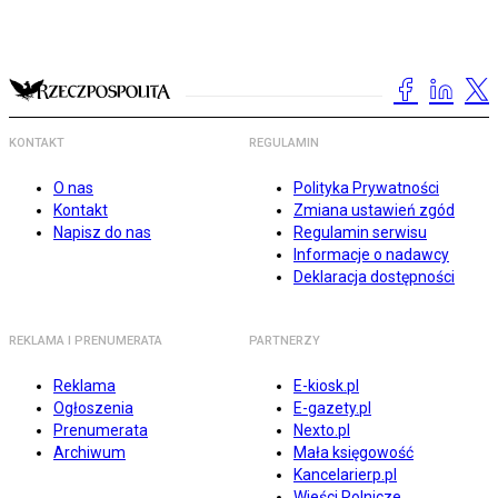
KONTAKT
REGULAMIN
O nas
Polityka Prywatności
Kontakt
Zmiana ustawień zgód
Napisz do nas
Regulamin serwisu
Informacje o nadawcy
Deklaracja dostępności
REKLAMA I PRENUMERATA
PARTNERZY
Reklama
E-kiosk.pl
Ogłoszenia
E-gazety.pl
Prenumerata
Nexto.pl
Archiwum
Mała księgowość
Kancelarierp.pl
Wieści Rolnicze