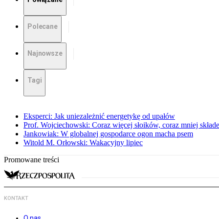
Polecane
Najnowsze
Tagi
Eksperci: Jak uniezależnić energetykę od upałów
Prof. Wojciechowski: Coraz więcej słoików, coraz mniej skład
Jankowiak: W globalnej gospodarce ogon macha psem
Witold M. Orłowski: Wakacyjny lipiec
Promowane treści
KONTAKT
O nas