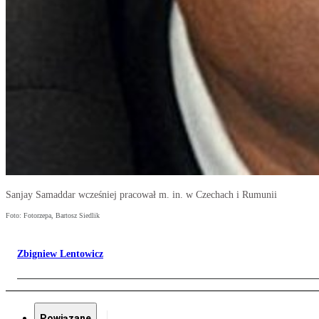
Sanjay Samaddar wcześniej pracował m. in. w Czechach i Rumunii
Foto: Fotorzepa, Bartosz Siedlik
Zbigniew Lentowicz
Powiązane