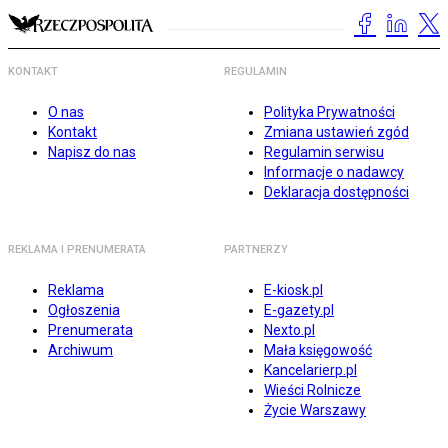
KONTAKT
REGULAMIN
O nas
Polityka Prywatności
Kontakt
Zmiana ustawień zgód
Napisz do nas
Regulamin serwisu
Informacje o nadawcy
Deklaracja dostępności
REKLAMA I PRENUMERATA
PARTNERZY
Reklama
E-kiosk.pl
Ogłoszenia
E-gazety.pl
Prenumerata
Nexto.pl
Archiwum
Mała księgowość
Kancelarierp.pl
Wieści Rolnicze
Życie Warszawy