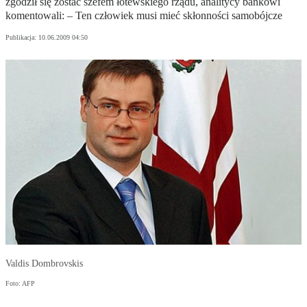
zgodził się zostać szefem łotewskiego rządu, analitycy bankowi
komentowali: – Ten człowiek musi mieć skłonności samobójcze
Publikacja:
10.06.2009 04:50
Valdis Dombrovskis
Foto: AFP