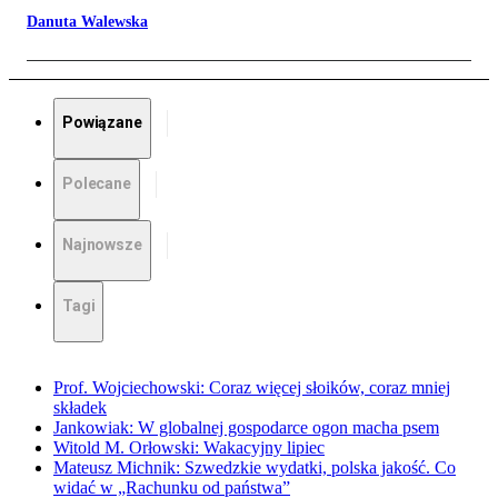
Danuta Walewska
Powiązane
Polecane
Najnowsze
Tagi
Prof. Wojciechowski: Coraz więcej słoików, coraz mniej
składek
Jankowiak: W globalnej gospodarce ogon macha psem
Witold M. Orłowski: Wakacyjny lipiec
Mateusz Michnik: Szwedzkie wydatki, polska jakość. Co
widać w „Rachunku od państwa”