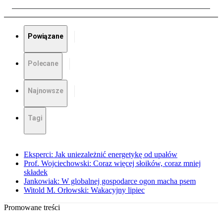
Powiązane
Polecane
Najnowsze
Tagi
Eksperci: Jak uniezależnić energetykę od upałów
Prof. Wojciechowski: Coraz więcej słoików, coraz mniej
składek
Jankowiak: W globalnej gospodarce ogon macha psem
Witold M. Orłowski: Wakacyjny lipiec
Promowane treści