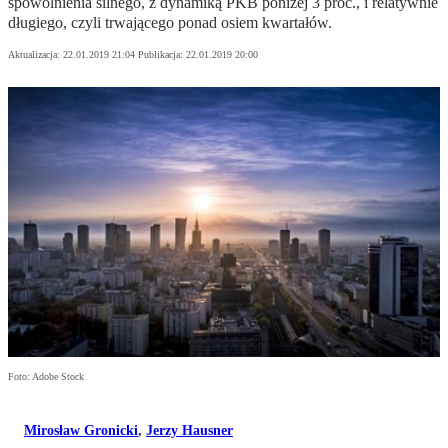
spowolnienia silnego, z dynamiką PKB poniżej 3 proc., i relatywnie
długiego, czyli trwającego ponad osiem kwartałów.
Aktualizacja:
22.01.2019 21:04
Publikacja:
22.01.2019 20:00
Foto: Adobe Stock
Mirosław Gronicki
,
Jerzy Hausner