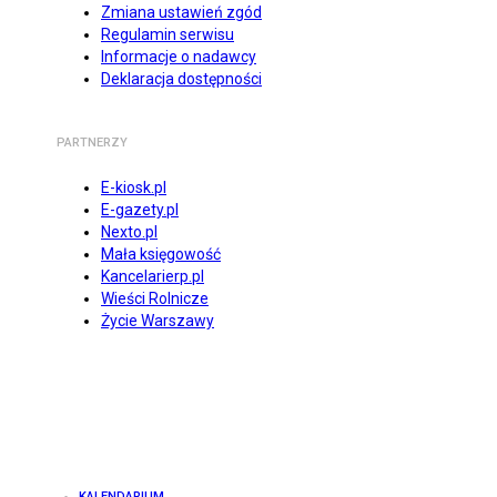
Zmiana ustawień zgód
Regulamin serwisu
Informacje o nadawcy
Deklaracja dostępności
PARTNERZY
E-kiosk.pl
E-gazety.pl
Nexto.pl
Mała księgowość
Kancelarierp.pl
Wieści Rolnicze
Życie Warszawy
KALENDARIUM