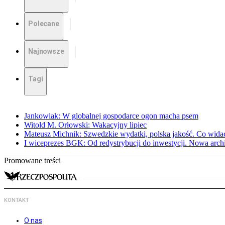
Polecane
Najnowsze
Tagi
Jankowiak: W globalnej gospodarce ogon macha psem
Witold M. Orłowski: Wakacyjny lipiec
Mateusz Michnik: Szwedzkie wydatki, polska jakość. Co wid
I wiceprezes BGK: Od redystrybucji do inwestycji. Nowa arc
Promowane treści
KONTAKT
O nas