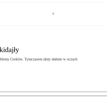
kidajły
roblemy Greków. Tymczasem złoty słabnie w oczach