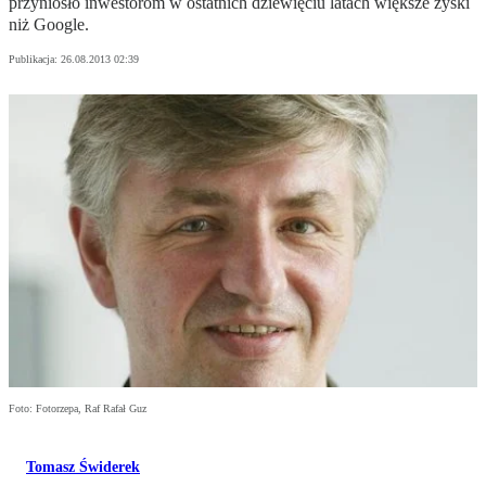
przyniosło inwestorom w ostatnich dziewięciu latach większe zyski
niż Google.
Publikacja:
26.08.2013 02:39
Foto: Fotorzepa, Raf Rafał Guz
Tomasz Świderek