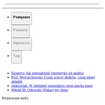
Powiązane
Polecane
Najnowsze
Tagi
Eksperci: Jak uniezależnić energetykę od upałów
Prof. Wojciechowski: Coraz więcej słoików, coraz mniej
składek
Jankowiak: W globalnej gospodarce ogon macha psem
Witold M. Orłowski: Wakacyjny lipiec
Promowane treści