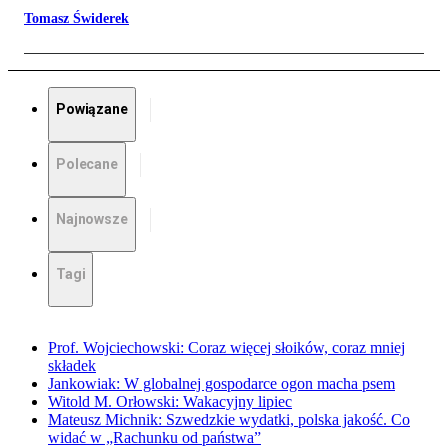
Tomasz Świderek
Powiązane
Polecane
Najnowsze
Tagi
Prof. Wojciechowski: Coraz więcej słoików, coraz mniej
składek
Jankowiak: W globalnej gospodarce ogon macha psem
Witold M. Orłowski: Wakacyjny lipiec
Mateusz Michnik: Szwedzkie wydatki, polska jakość. Co
widać w „Rachunku od państwa”