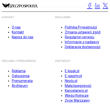
KONTAKT
REGULAMIN
O nas
Polityka Prywatności
Kontakt
Zmiana ustawień zgód
Napisz do nas
Regulamin serwisu
Informacje o nadawcy
Deklaracja dostępności
REKLAMA I PRENUMERATA
PARTNERZY
Reklama
E-kiosk.pl
Ogłoszenia
E-gazety.pl
Prenumerata
Nexto.pl
Archiwum
Mała księgowość
Kancelarierp.pl
Wieści Rolnicze
Życie Warszawy