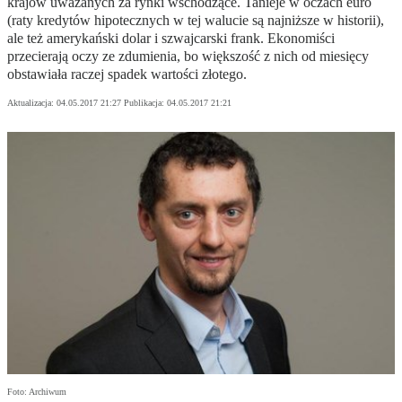
krajów uważanych za rynki wschodzące. Tanieje w oczach euro
(raty kredytów hipotecznych w tej walucie są najniższe w historii),
ale też amerykański dolar i szwajcarski frank. Ekonomiści
przecierają oczy ze zdumienia, bo większość z nich od miesięcy
obstawiała raczej spadek wartości złotego.
Aktualizacja:
04.05.2017 21:27
Publikacja:
04.05.2017 21:21
Foto: Archiwum