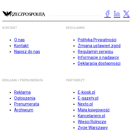
KONTAKT
REGULAMIN
O nas
Polityka Prywatności
Kontakt
Zmiana ustawień zgód
Napisz do nas
Regulamin serwisu
Informacje o nadawcy
Deklaracja dostępności
REKLAMA I PRENUMERATA
PARTNERZY
Reklama
E-kiosk.pl
Ogłoszenia
E-gazety.pl
Prenumerata
Nexto.pl
Archiwum
Mała księgowość
Kancelarierp.pl
Wieści Rolnicze
Życie Warszawy