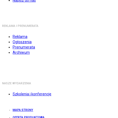
Napisz do nas
REKLAMA I PRENUMERATA
Reklama
Ogłoszenia
Prenumerata
Archiwum
NASZE WYDARZENIA
Szkolenia i konferencje
MAPA STRONY
OFERTA PRODUKTOWA