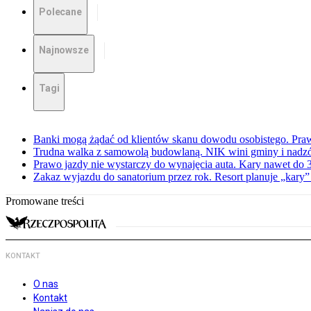
Polecane
Najnowsze
Tagi
Banki mogą żądać od klientów skanu dowodu osobistego. Praw
Trudna walka z samowolą budowlaną. NIK wini gminy i nadzór
Prawo jazdy nie wystarczy do wynajęcia auta. Kary nawet do 30
Zakaz wyjazdu do sanatorium przez rok. Resort planuje „kary”
Promowane treści
KONTAKT
O nas
Kontakt