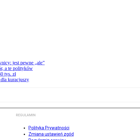
nicy: jest pewne „ale”
, a te polityków
 tys. zł
 dla kuracjuszy
REGULAMIN
Polityka Prywatności
Zmiana ustawień zgód