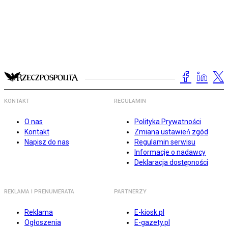
KONTAKT
REGULAMIN
O nas
Polityka Prywatności
Kontakt
Zmiana ustawień zgód
Napisz do nas
Regulamin serwisu
Informacje o nadawcy
Deklaracja dostępności
REKLAMA I PRENUMERATA
PARTNERZY
Reklama
E-kiosk.pl
Ogłoszenia
E-gazety.pl