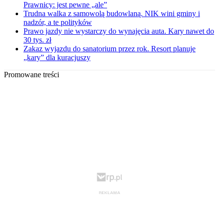
Prawnicy: jest pewne „ale”
Trudna walka z samowolą budowlaną. NIK wini gminy i
nadzór, a te polityków
Prawo jazdy nie wystarczy do wynajęcia auta. Kary nawet do
30 tys. zł
Zakaz wyjazdu do sanatorium przez rok. Resort planuje
„kary” dla kuracjuszy
Promowane treści