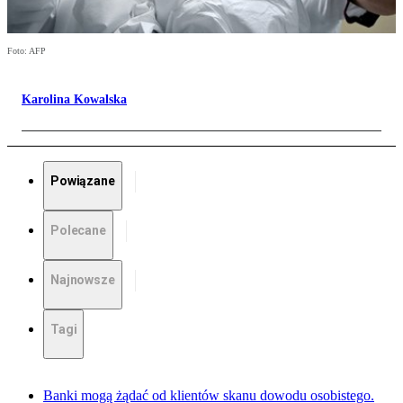
Foto: AFP
Karolina Kowalska
Powiązane
Polecane
Najnowsze
Tagi
Banki mogą żądać od klientów skanu dowodu osobistego.