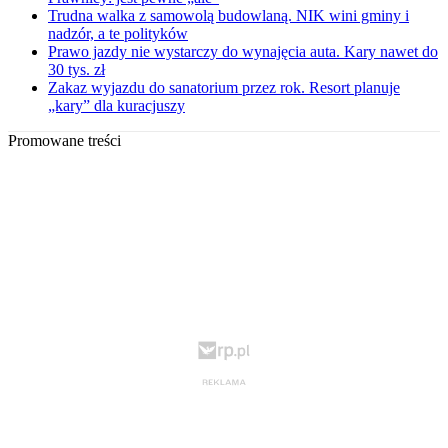
Trudna walka z samowolą budowlaną. NIK wini gminy i
nadzór, a te polityków
Prawo jazdy nie wystarczy do wynajęcia auta. Kary nawet do
30 tys. zł
Zakaz wyjazdu do sanatorium przez rok. Resort planuje
„kary” dla kuracjuszy
Promowane treści