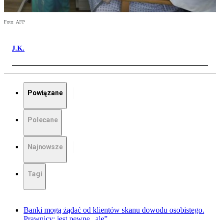
Foto: AFP
J.K.
Powiązane
Polecane
Najnowsze
Tagi
Banki mogą żądać od klientów skanu dowodu osobistego.
Prawnicy: jest pewne „ale”