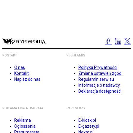
KONTAKT
REGULAMIN
O nas
Polityka Prywatności
Kontakt
Zmiana ustawień zgód
Napisz do nas
Regulamin serwisu
Informacje o nadawcy
Deklaracja dostępności
REKLAMA I PRENUMERATA
PARTNERZY
Reklama
E-kiosk.pl
Ogłoszenia
E-gazety.pl
Prenumerata
Nexto.pl