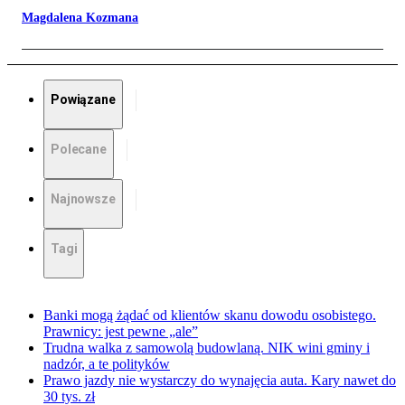
Magdalena Kozmana
Powiązane
Polecane
Najnowsze
Tagi
Banki mogą żądać od klientów skanu dowodu osobistego.
Prawnicy: jest pewne „ale”
Trudna walka z samowolą budowlaną. NIK wini gminy i
nadzór, a te polityków
Prawo jazdy nie wystarczy do wynajęcia auta. Kary nawet do
30 tys. zł