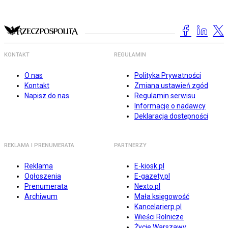
KONTAKT
REGULAMIN
O nas
Polityka Prywatności
Kontakt
Zmiana ustawień zgód
Napisz do nas
Regulamin serwisu
Informacje o nadawcy
Deklaracja dostępności
REKLAMA I PRENUMERATA
PARTNERZY
Reklama
E-kiosk.pl
Ogłoszenia
E-gazety.pl
Prenumerata
Nexto.pl
Archiwum
Mała księgowość
Kancelarierp.pl
Wieści Rolnicze
Życie Warszawy