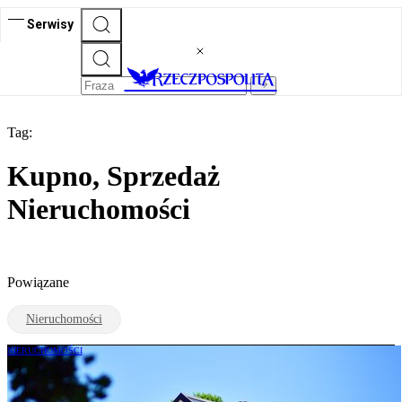
Serwisy
Tag:
Kupno, Sprzedaż
Nieruchomości
Powiązane
Nieruchomości
NIERUCHOMOŚCI
Nawet 5 tys. zł kary za brak świadectwa