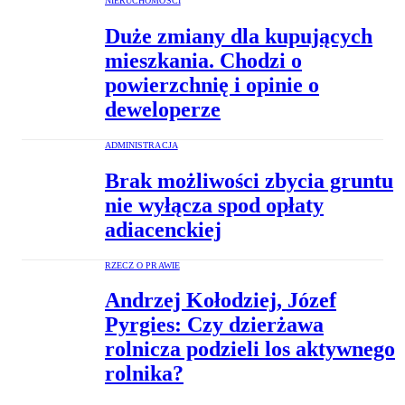
NIERUCHOMOŚCI
Duże zmiany dla kupujących
mieszkania. Chodzi o
powierzchnię i opinie o
deweloperze
ADMINISTRACJA
Brak możliwości zbycia gruntu
nie wyłącza spod opłaty
adiacenckiej
RZECZ O PRAWIE
Andrzej Kołodziej, Józef
Pyrgies: Czy dzierżawa
rolnicza podzieli los aktywnego
rolnika?