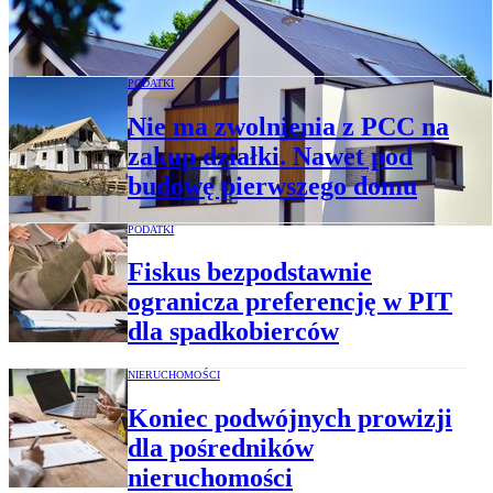
energetycznego. Kiedy dokument jest
obowiązkowy
PODATKI
Nie ma zwolnienia z PCC na
zakup działki. Nawet pod
budowę pierwszego domu
PODATKI
Fiskus bezpodstawnie
ogranicza preferencję w PIT
dla spadkobierców
NIERUCHOMOŚCI
Koniec podwójnych prowizji
dla pośredników
nieruchomości