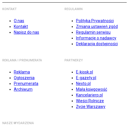
KONTAKT
REGULAMIN
O nas
Polityka Prywatności
Kontakt
Zmiana ustawień zgód
Napisz do nas
Regulamin serwisu
Informacje o nadawcy
Deklaracja dostępności
REKLAMA I PRENUMERATA
PARTNERZY
Reklama
E-kiosk.pl
Ogłoszenia
E-gazety.pl
Prenumerata
Nexto.pl
Archiwum
Mała księgowość
Kancelarierp.pl
Wieści Rolnicze
Życie Warszawy
NASZE WYDARZENIA