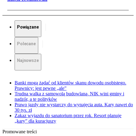
Powiązane
Polecane
Najnowsze
Banki mogą żądać od klientów skanu dowodu osobistego.
Prawnicy: jest pewne „ale”
Trudna walka z samowolą budowlaną. NIK wini gminy i
nadzór, a te polityków
Prawo jazdy nie wystarczy do wynajęcia auta. Kary nawet do
30 tys. zł
Zakaz wyjazdu do sanatorium przez rok. Resort planuje
„kary” dla kuracjuszy
Promowane treści