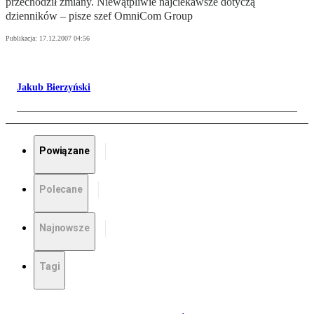
przechodził zmiany. Niewątpliwie najciekawsze dotyczą
dzienników – pisze szef OmniCom Group
Publikacja:
17.12.2007 04:56
Jakub Bierzyński
Powiązane
Polecane
Najnowsze
Tagi