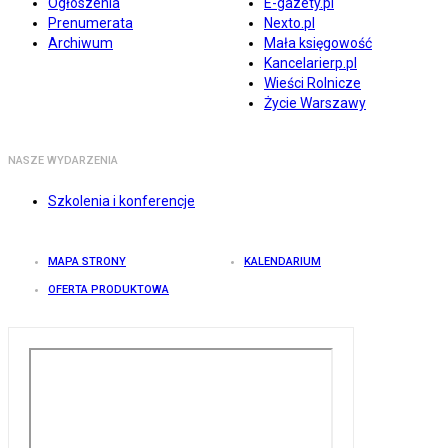
Ogłoszenia
E-gazety.pl
Prenumerata
Nexto.pl
Archiwum
Mała księgowość
Kancelarierp.pl
Wieści Rolnicze
Życie Warszawy
NASZE WYDARZENIA
Szkolenia i konferencje
MAPA STRONY
KALENDARIUM
OFERTA PRODUKTOWA