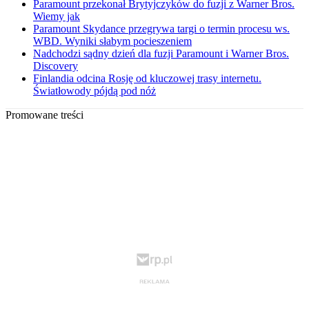
Paramount przekonał Brytyjczyków do fuzji z Warner Bros.
Wiemy jak
Paramount Skydance przegrywa targi o termin procesu ws.
WBD. Wyniki słabym pocieszeniem
Nadchodzi sądny dzień dla fuzji Paramount i Warner Bros.
Discovery
Finlandia odcina Rosję od kluczowej trasy internetu.
Światłowody pójdą pod nóż
Promowane treści