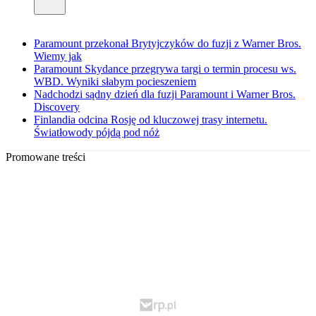
Paramount przekonał Brytyjczyków do fuzji z Warner Bros.
Wiemy jak
Paramount Skydance przegrywa targi o termin procesu ws.
WBD. Wyniki słabym pocieszeniem
Nadchodzi sądny dzień dla fuzji Paramount i Warner Bros.
Discovery
Finlandia odcina Rosję od kluczowej trasy internetu.
Światłowody pójdą pod nóż
Promowane treści