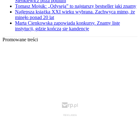
Sienkiewicz poza podium
Tomasz Mojsik: „Odyseja” to najstarszy bestseller jaki znamy
Najlepsza książka XXI wieku wybrana. Zachwyca mimo, że
minęło ponad 20 lat
Marta Cienkowska zapowiada konkursy. Znamy listę
instytucji, gdzie kończą się kandencje
Promowane treści