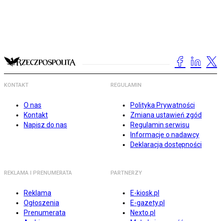
KONTAKT
REGULAMIN
O nas
Polityka Prywatności
Kontakt
Zmiana ustawień zgód
Napisz do nas
Regulamin serwisu
Informacje o nadawcy
Deklaracja dostępności
REKLAMA I PRENUMERATA
PARTNERZY
Reklama
E-kiosk.pl
Ogłoszenia
E-gazety.pl
Prenumerata
Nexto.pl