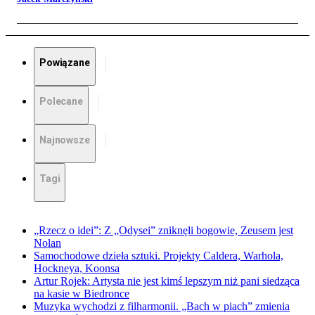
Powiązane
Polecane
Najnowsze
Tagi
„Rzecz o idei”: Z „Odysei” zniknęli bogowie, Zeusem jest
Nolan
Samochodowe dzieła sztuki. Projekty Caldera, Warhola,
Hockneya, Koonsa
Artur Rojek: Artysta nie jest kimś lepszym niż pani siedząca
na kasie w Biedronce
Muzyka wychodzi z filharmonii. „Bach w piach” zmienia