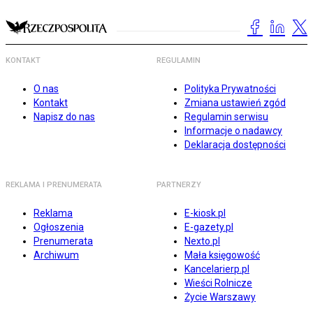
KONTAKT
REGULAMIN
O nas
Polityka Prywatności
Kontakt
Zmiana ustawień zgód
Napisz do nas
Regulamin serwisu
Informacje o nadawcy
Deklaracja dostępności
REKLAMA I PRENUMERATA
PARTNERZY
Reklama
E-kiosk.pl
Ogłoszenia
E-gazety.pl
Prenumerata
Nexto.pl
Archiwum
Mała księgowość
Kancelarierp.pl
Wieści Rolnicze
Życie Warszawy